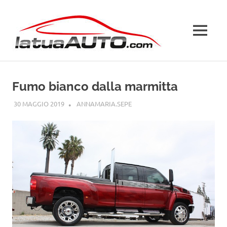
Salta
La
al
contenuto
MENU
Tua
Auto
Fumo bianco dalla marmitta
30 MAGGIO 2019
ANNAMARIA.SEPE
GUIDE