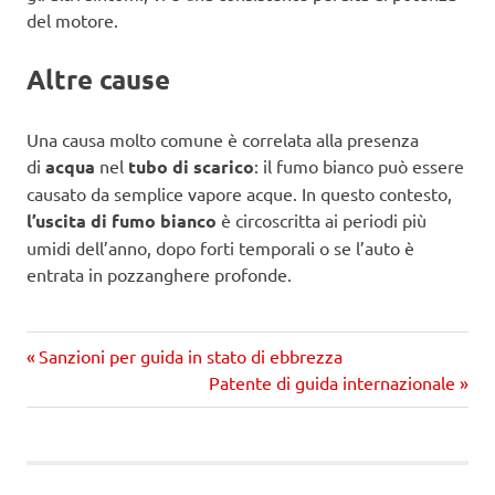
del motore.
Altre cause
Una causa molto comune è correlata alla presenza
di
acqua
nel
tubo di scarico
: il fumo bianco può essere
causato da semplice vapore acque. In questo contesto,
l’uscita di fumo bianco
è circoscritta ai periodi più
umidi dell’anno, dopo forti temporali o se l’auto è
entrata in pozzanghere profonde.
Precedente
Navigazione
Sanzioni per guida in stato di ebbrezza
articolo:
Prossimo
Patente di guida internazionale
articoli
articolo