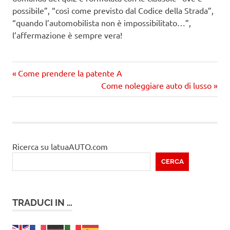
possibile”, “così come previsto dal Codice della Strada”,
“quando l’automobilista non è impossibilitato…”,
l’affermazione è sempre vera!
Precedente
Navigazione
Come prendere la patente A
articolo:
Prossimo
Come noleggiare auto di lusso
articoli
articolo
Ricerca su latuaAUTO.com
CERCA
TRADUCI IN …