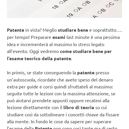
Patente
in vista? Meglio
studiare bene
e soprattutto….
per tempo! Preparare
esami
last minute è una pessima
idea e incrementerà al massimo lo stress legato
all’evento. Oggi vedremo
come studiare bene per
l’esame teorico della patente
.
In primis, se state conseguendo la
patente
presso
un’autoscuola, ricordate che avete speso del denaro
extra per guide e corsi quindi sfruttateli al massimo:
seguite tutte le lezioni con la massima attenzione, se
può aiutarvi prendete appunti oppure recatevi alla
lezione direttamente con il
libro di teoria
su cui
studiare così da sottolineare i concetti chiave da fissare
alla mente. In fondo le cose da sapere per superare
l’esame della
Patente
non sono così tante ma di certo