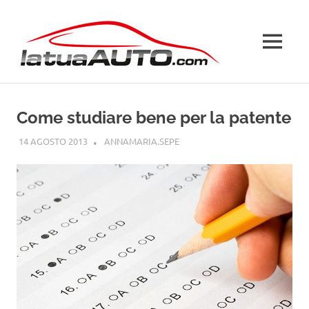
Salta
La
al
contenuto
MENU
Tua
Auto
Come studiare bene per la patente
14 AGOSTO 2013
ANNAMARIA.SEPE
PATENTE