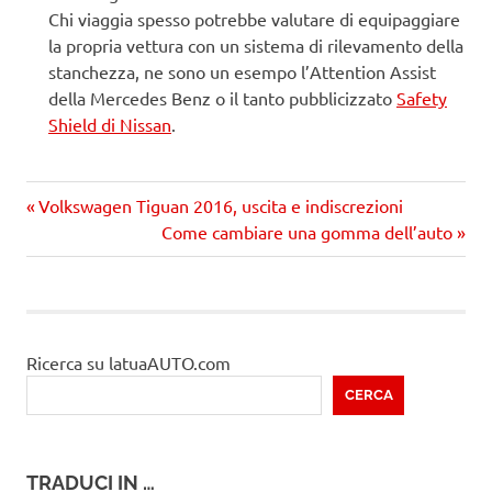
Chi viaggia spesso potrebbe valutare di equipaggiare
la propria vettura con un sistema di rilevamento della
stanchezza, ne sono un esempo l’Attention Assist
della Mercedes Benz o il tanto pubblicizzato
Safety
Shield di Nissan
.
Precedente
Navigazione
Volkswagen Tiguan 2016, uscita e indiscrezioni
articolo:
Prossimo
Come cambiare una gomma dell’auto
articoli
articolo
Ricerca su latuaAUTO.com
CERCA
TRADUCI IN …