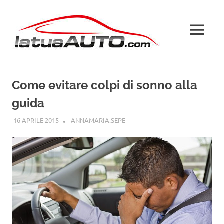
Salta
La
al
contenuto
MENU
Tua
Auto
Come evitare colpi di sonno alla
guida
16 APRILE 2015
ANNAMARIA.SEPE
GUIDE