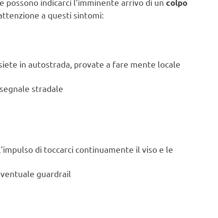
he possono indicarci l’imminente arrivo di un
colpo
attenzione a questi sintomi:
e
e siete in autostrada, provate a fare mente locale
n segnale stradale
impulso di toccarci continuamente il viso e le
eventuale guardrail