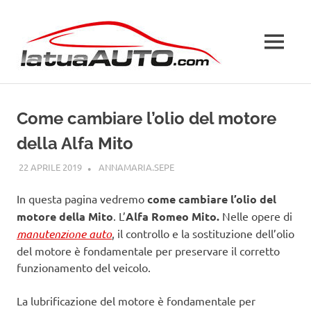
Salta
La
al
contenuto
MENU
Tua
Auto
Come cambiare l’olio del motore
della Alfa Mito
22 APRILE 2019
ANNAMARIA.SEPE
ALFA ROMEO
In questa pagina vedremo
come cambiare l’olio del
motore della Mito
. L’
Alfa Romeo Mito.
Nelle opere di
manutenzione auto
, il controllo e la sostituzione dell’olio
del motore è fondamentale per preservare il corretto
funzionamento del veicolo.
La lubrificazione del motore è fondamentale per