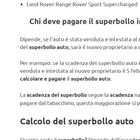
Land Rover Range Rover Sport Supercharged
Chi deve pagare il superbollo i
Dipende, se l’auto è stata venduta e intestata al
del
, sarà il nuovo proprietario 
superbollo auto
Per esempio: se la scadenza del superbollo auto è 
venduta e intestata al nuovo proprietario il 5 feb
il
.
calcolare e pagare
superbollo auto
La
segue la
na
scadenza del superbollo
scadenza
pagare dal tabacchino, questa maggiorazione si p
Calcolo del superbollo auto
Quanto costa il
Dipende dall’ecceden
superbollo?