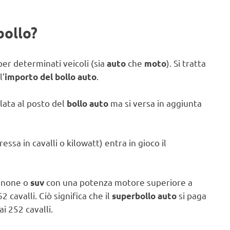
bollo?
er determinati veicoli (sia
che
). Si tratta
auto
moto
l’
.
importo del bollo auto
lata al posto del
ma si versa in aggiunta
bollo auto
ssa in cavalli o kilowatt) entra in gioco il
linone o
con una potenza motore superiore a
suv
cavalli. Ciò significa che il
si paga
superbollo auto
i 252 cavalli.