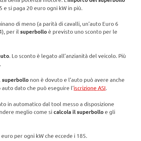
5 e si paga 20 euro ogni kW in più.
uinano di meno (a parità di cavalli, un’auto Euro 6
), per il
è previsto uno sconto per le
superbollo
. Lo sconto è legato all’anzianità del veicolo. Più
auto
.
l
non è dovuto e l’auto può avere anche
superbollo
lo auto dato che può eseguire l’
iscrizione ASI
.
ato in automatico dal tool messo a disposizione
rendere meglio come si
e gli
calcola il superbollo
0 euro per ogni kW che eccede i 185.