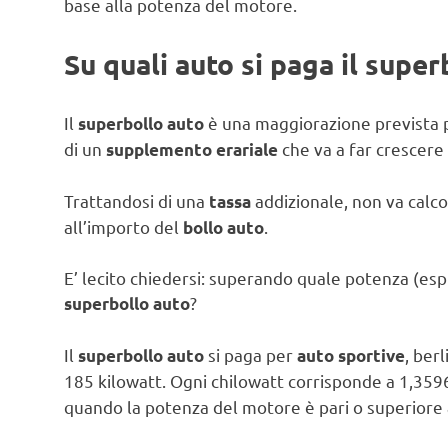
base alla potenza del motore.
Su quali auto si paga il super
Il
è una maggiorazione prevista p
superbollo auto
di un
che va a far crescere 
supplemento erariale
Trattandosi di una
addizionale, non va calco
tassa
all’importo del
.
bollo auto
E’ lecito chiedersi: superando quale potenza (espre
?
superbollo auto
Il
si paga per
, ber
superbollo auto
auto sportive
185 kilowatt. Ogni chilowatt corrisponde a 1,35962 
quando la potenza del motore è pari o superiore a