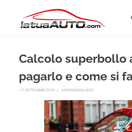
Salta
La
al
contenuto
Tua
Aut
Calcolo superbollo 
pagarlo e come si f
17 SETTEMBRE 2018
ANNAMARIA.SEPE
GUIDE