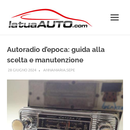
Salta
La
al
contenuto
MENU
Tua
Auto
Autoradio d’epoca: guida alla
scelta e manutenzione
28 GIUGNO 2024
ANNAMARIA.SEPE
CURIOSITÀ AUTO