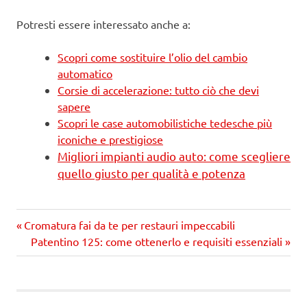
Potresti essere interessato anche a:
Scopri come sostituire l’olio del cambio
automatico
Corsie di accelerazione: tutto ciò che devi
sapere
Scopri le case automobilistiche tedesche più
iconiche e prestigiose
Migliori impianti audio auto: come scegliere
quello giusto per qualità e potenza
Precedente
Navigazione
Cromatura fai da te per restauri impeccabili
articolo:
Prossimo
Patentino 125: come ottenerlo e requisiti essenziali
articoli
articolo