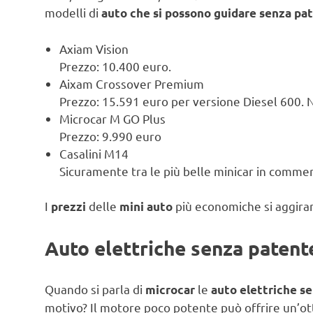
modelli di
auto che si possono guidare senza pa
Axiam Vision
Prezzo: 10.400 euro.
Aixam Crossover Premium
Prezzo: 15.591 euro per versione Diesel 600. N
Microcar M GO Plus
Prezzo: 9.990 euro
Casalini M14
Sicuramente tra le più belle minicar in commerc
I
delle
più economiche si aggiran
prezzi
mini auto
Auto elettriche senza patent
Quando si parla di
le
microcar
auto elettriche s
motivo? Il motore poco potente può offrire un’o