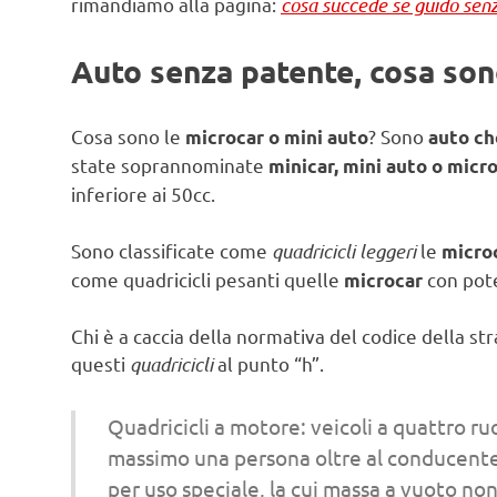
rimandiamo alla pagina:
cosa succede se guido sen
Auto senza patente, cosa so
Cosa sono le
? Sono
microcar o mini auto
auto ch
state soprannominate
minicar, mini auto o micr
inferiore ai 50cc.
Sono classificate come
quadricicli leggeri
le
micro
come quadricicli pesanti quelle
con pote
microcar
Chi è a caccia della normativa del codice della st
questi
quadricicli
al punto “h”.
Quadricicli a motore: veicoli a quattro ruo
massimo una persona oltre al conducente ne
per uso speciale, la cui massa a vuoto non