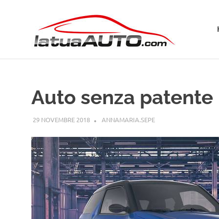
Salta
La
al
contenuto
Tua
Aut
Auto senza patente
29 NOVEMBRE 2018
ANNAMARIA.SEPE
PATENTE