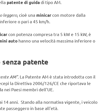
ella
di tipo AM.
patente di guida
lo leggero
, cioè una
con motore dalla
minicar
inferiore o pari a 45 km/h.
con potenza compresa tra 5 kW e 15 kW, è
icar
hanno una velocità massima inferiore o
mini auto
o senza patente
tente AM”
. La Patente AM è stata introdotta con il
 recepì la Direttiva 2006/126/CE che riportava le
da nei Paesi membri dell’UE.
 14 anni. Stando alla normativa vigente, i veicolo
te passeggero in base all’età.