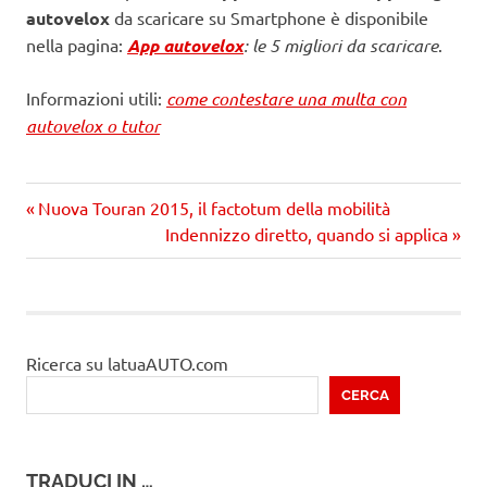
autovelox
da scaricare su Smartphone è disponibile
nella pagina:
App autovelox
: le 5 migliori da scaricare
.
Informazioni utili:
come contestare una multa con
autovelox o tutor
Precedente
Navigazione
Nuova Touran 2015, il factotum della mobilità
articolo:
Prossimo
Indennizzo diretto, quando si applica
articoli
articolo
Ricerca su latuaAUTO.com
CERCA
TRADUCI IN …