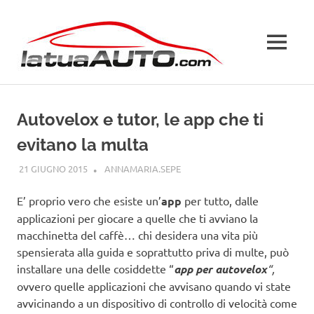
Salta
La
al
contenuto
MENU
Tua
Auto
Autovelox e tutor, le app che ti
evitano la multa
21 GIUGNO 2015
ANNAMARIA.SEPE
AUTOVELOX
E’ proprio vero che esiste un’
app
per tutto, dalle
applicazioni per giocare a quelle che ti avviano la
macchinetta del caffè… chi desidera una vita più
spensierata alla guida e soprattutto priva di multe, può
installare una delle cosiddette “
app per autovelox
“,
ovvero quelle applicazioni che avvisano quando vi state
avvicinando a un dispositivo di controllo di velocità come