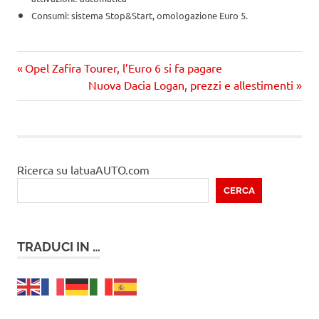
Consumi: sistema Stop&Start, omologazione Euro 5.
Precedente
Navigazione
Opel Zafira Tourer, l’Euro 6 si fa pagare
articolo:
Prossimo
Nuova Dacia Logan, prezzi e allestimenti
articoli
articolo
Ricerca su latuaAUTO.com
CERCA
TRADUCI IN …