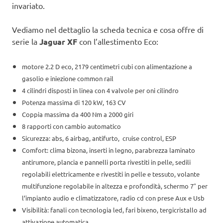
invariato.
Vediamo nel dettaglio la scheda tecnica e cosa offre di
serie la
Jaguar XF
con l’allestimento Eco:
motore 2.2 D eco, 2179 centimetri cubi con alimentazione a
gasolio e iniezione common rail
4 cilindri disposti in linea con 4 valvole per oni cilindro
Potenza massima di 120 kW, 163 CV
Coppia massima da 400 Nm a 2000 giri
8 rapporti con cambio automatico
Sicurezza: abs, 6 airbag, antifurto, cruise control, ESP
Comfort: clima bizona, inserti in legno, parabrezza laminato
antirumore, plancia e pannelli porta rivestiti in pelle, sedili
regolabili elettricamente e rivestiti in pelle e tessuto, volante
multifunzione regolabile in altezza e profondità, schermo 7″ per
l’impianto audio e climatizzatore, radio cd con prese Aux e Usb
Visibilità: fanali con tecnologia led, fari bixeno, tergicristallo ad
attivazione automatica