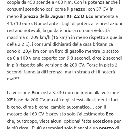
coppia da 450 scende a 400 Nm. Con la potenza anche i
consumi scendono così come il
prezzo
: con 37 CV in
meno il
prezzo
della
Jaguar XF 2.2 D Eco
ammonta a
44.710 euro. Nonostante i tagli di potenza le prestazioni
restano notevoli, la guida è briosa con una velocità
massima di 209 km/h (16 km/h in meno rispetto a quella
della 2.2 D), i consumi dichiarati dalla casa britannica
sono di 20,4 km con un litro di gasolio mentre lo scatto
da 0 a 100 viene coperto con 9,8 secondi, circa 2 secondi
in più rispetto alla versione da 200 CV. Forse in pista 2
secondi fanno la differenza, ma in strada chi li noterà
mai?!?
La versione
Eco
costa 3.530 euro in meno alla versione
XF
base da 200 CV ma offre gli stessi allestimenti: fari
bixeno, clima bixona, cambio automatico… con il
motore da 163 CV è previsto solo l’allestimento
Eco
che, purtroppo, vieta alcuni optional fatta eccezione per
la più ricca LE: 40 esemplari solo bianchi a un
prezzo
di