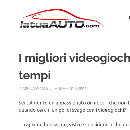
Salta
La
al
contenuto
Tua
Aut
I migliori videogiochi
tempi
8 GENNAIO 2020
ANNAMARIA.SEPE
CURIOSITÀ AUTO
Sei talmente un appassionato di motori che non 
quando cerchi un po’ di svago con i videogiochi?
Ti capiamo benissimo, visto e considerato che qui