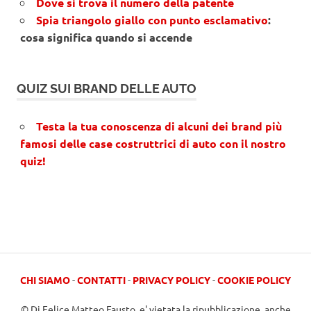
Dove si trova il numero della patente
Spia triangolo giallo con punto esclamativo
:
cosa significa quando si accende
QUIZ SUI BRAND DELLE AUTO
Testa la tua conoscenza di alcuni dei brand più
famosi delle case costruttrici di auto con il nostro
quiz!
CHI SIAMO
-
CONTATTI
-
PRIVACY POLICY
-
COOKIE POLICY
© Di Felice Matteo Fausto, e' vietata la ripubblicazione, anche