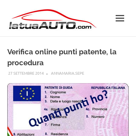
Salta
La
al
contenuto
MENU
Tua
Auto
Verifica online punti patente, la
procedura
27 SETTEMBRE 2014
ANNAMARIA.SEPE
PATENTE