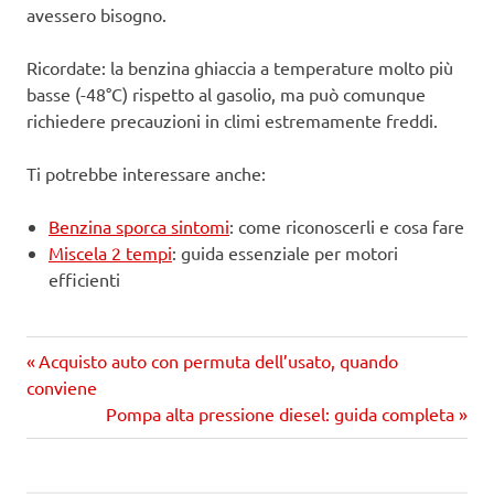
avessero bisogno.
Ricordate: la benzina ghiaccia a temperature molto più
basse (-48°C) rispetto al gasolio, ma può comunque
richiedere precauzioni in climi estremamente freddi.
Ti potrebbe interessare anche:
Benzina sporca sintomi
: come riconoscerli e cosa fare
Miscela 2 tempi
: guida essenziale per motori
efficienti
Precedente
Navigazione
Acquisto auto con permuta dell’usato, quando
articolo:
conviene
articoli
Prossimo
Pompa alta pressione diesel: guida completa
articolo