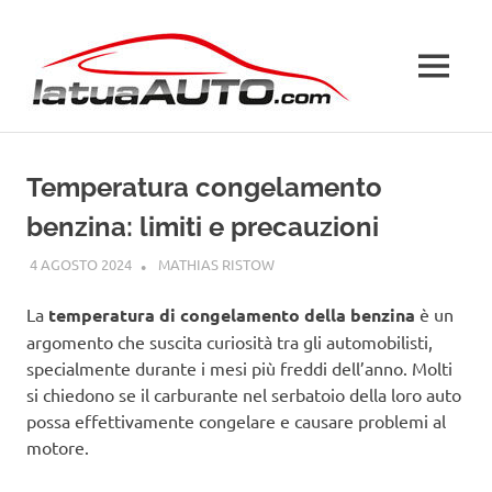
Salta
La
al
contenuto
MENU
Tua
Auto
Temperatura congelamento
benzina: limiti e precauzioni
4 AGOSTO 2024
MATHIAS RISTOW
CURIOSITÀ AUTO
La
temperatura di congelamento della benzina
è un
argomento che suscita curiosità tra gli automobilisti,
specialmente durante i mesi più freddi dell’anno. Molti
si chiedono se il carburante nel serbatoio della loro auto
possa effettivamente congelare e causare problemi al
motore.