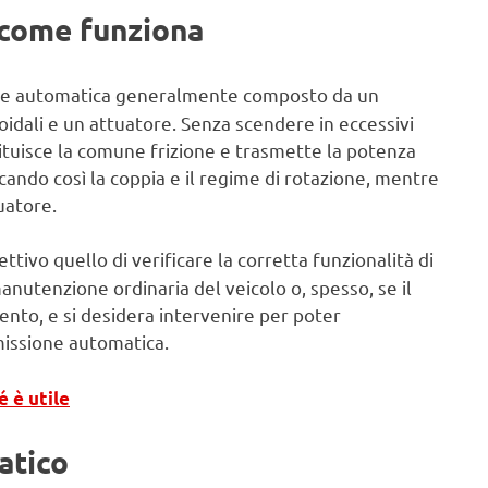
 come funziona
one automatica generalmente composto da un
loidali e un attuatore. Senza scendere in eccessivi
ituisce la comune frizione e trasmette la potenza
icando così la coppia e il regime di rotazione, mentre
uatore.
ttivo quello di verificare la corretta funzionalità di
anutenzione ordinaria del veicolo o, spesso, se il
to, e si desidera intervenire per poter
smissione automatica.
é è utile
atico