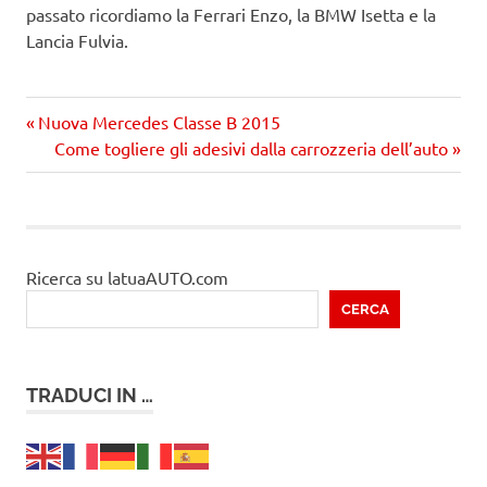
passato ricordiamo la Ferrari Enzo, la BMW Isetta e la
Lancia Fulvia.
Precedente
Navigazione
Nuova Mercedes Classe B 2015
articolo:
Prossimo
Come togliere gli adesivi dalla carrozzeria dell’auto
articoli
articolo
Ricerca su latuaAUTO.com
CERCA
TRADUCI IN …