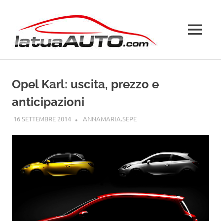
Salta
La
al
contenuto
MENU
Tua
Auto
Opel Karl: uscita, prezzo e
anticipazioni
16 SETTEMBRE 2014
ANNAMARIA.SEPE
OPEL