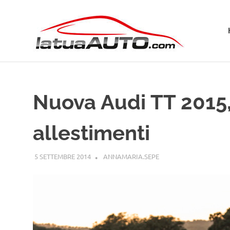
Salta
La
al
contenuto
Tua
Aut
Nuova Audi TT 2015,
allestimenti
5 SETTEMBRE 2014
ANNAMARIA.SEPE
AUDI