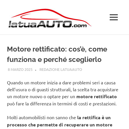
Salta
La
al
contenuto
MENU
Tua
Auto
Motore rettificato: cos’è, come
funziona e perché sceglierlo
8 MARZO 2025
REDAZIONE LATUAAUTO
GUIDE
Quando un motore inizia a dare problemi seri a causa
dell’usura o di guasti strutturali, la scelta tra acquistare
un motore nuovo o optare per un
motore rettificato
può fare la differenza in termini di costi e prestazioni.
Molti automobilisti non sanno che
la rettifica è un
processo che permette di recuperare un motore