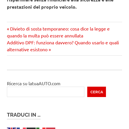
prestazioni del proprio veicolo.
Precedente
Navigazione
Divieto di sosta temporaneo: cosa dice la legge e
articolo:
quando la multa può essere annullata
articoli
Prossimo
Additivo DPF: funziona davvero? Quando usarlo e quali
articolo
alternative esistono
Ricerca su latuaAUTO.com
CERCA
TRADUCI IN …