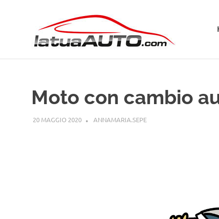
Salta
La
al
contenuto
Tua
Aut
Moto con cambio a
20 MAGGIO 2020
ANNAMARIA.SEPE
GUIDE