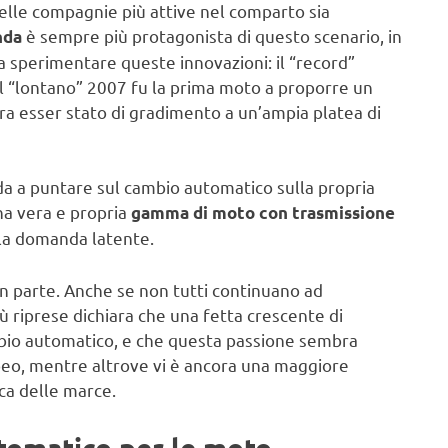
delle compagnie più attive nel comparto sia
è sempre più protagonista di questo scenario, in
nda
 a sperimentare queste innovazioni: il “record”
nel “lontano” 2007 fu la prima moto a proporre un
a esser stato di gradimento a un’ampia platea di
da a puntare sul cambio automatico sulla propria
a vera e propria
gamma di moto con trasmissione
 la domanda latente.
n parte. Anche se non tutti continuano ad
ù riprese dichiara che una fetta crescente di
ambio automatico, e che questa passione sembra
peo, mentre altrove vi è ancora una maggiore
ca delle marce.
utomatico per le moto