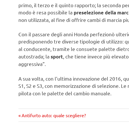
primo, il terzo e il quinto rapporto; la seconda per
modo è resa possibile la
preselezione della marc
non utilizzata, al fine di offrire cambi di marcia pi
Con il passare degli anni Honda perfezionò ulte
predisponendo tre diverse tipologie di utilizzo: q
al conducente, tramite le consuete palette dietro
autostrada; la
, che tiene invece più elevat
sport
aggressiva”.
A sua volta, con l’ultima innovazione del 2016, que
S1, S2 e S3, con memorizzazione di selezione. Le
pilota con le palette del cambio manuale.
Precedente
Navigazione
Antifurto auto: quale scegliere?
articolo: