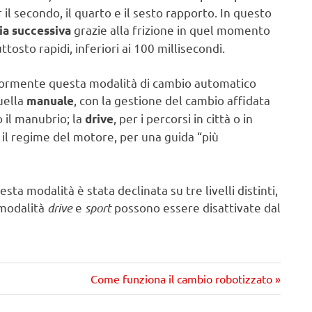
 il secondo, il quarto e il sesto rapporto. In questo
grazie alla frizione in quel momento
ia successiva
uttosto rapidi, inferiori ai 100 millisecondi.
riormente questa modalità di cambio automatico
uella
, con la gestione del cambio affidata
manuale
 il manubrio; la
, per i percorsi in città o in
drive
o il regime del motore, per una guida “più
sta modalità è stata declinata su tre livelli distinti,
 modalità
drive
e
sport
possono essere disattivate dal
Prossimo
Come funziona il cambio robotizzato
articolo