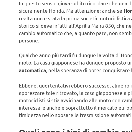
In questo senso, giova subito ricordare che una 
sicuramente Honda. Ma attenzione: anche se
Ho
realtà non è stata la prima società motociclistica
storico si deve infatti all’Aprilia Mana 850, che 
cambio automatico che, a quanto pare, non sembr
persone.
Qualche anno più tardi fu dunque la volta di Hon
moto. La casa giapponese ha dunque proposto un
, nella speranza di poter conquistare
automatica
Ebbene, quei tentativi ebbero successo, almeno i
apprezzare tale ritrovato, la casa giapponese a pi
motociclisti si stia avvicinando alle moto con c
interessare anche e soprattutto il mercato euro
timidezza nello sposare la trasmissione automati
Quali sono i tipi di cambio a