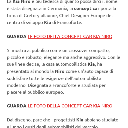
La
Kia Niro
è più tedesca di quanto possa dirci il nome:
è stata disegnata in Germania, la
concept car
porta la
firma di Grefory ullaume, Chief Designer Europe del
centro di sviluppo
Kia
di Francoforte.
GUARDA
LE FOTO DELLA CONCEPT CAR KIA NIRO
Si mostra al pubblico come un crossover compatto,
piccolo e robusto, elegante ma anche aggressivo. Con le
sue linee decise, la casa automobilistica
Kia
, ha
presentato al mondo la
Niro
come un’auto capace di
soddisfare tutte le esigenze dell’automobilista
moderno. Disegnata a Francoforte e studiata per
piacere al pubblico europeo.
GUARDA
LE FOTO DELLA CONCEPT CAR KIA NIRO
Dal disegno, pare che i progettisti
Kia
abbiano studiato
a lungo i gusti degli automobilisti del vecchio