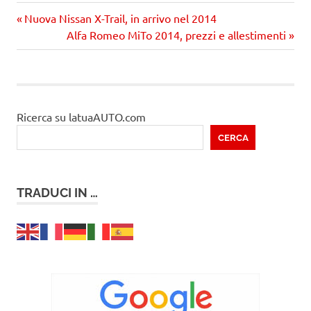
Precedente
Navigazione
Nuova Nissan X-Trail, in arrivo nel 2014
articolo:
Prossimo
Alfa Romeo MiTo 2014, prezzi e allestimenti
articoli
articolo
Ricerca su latuaAUTO.com
CERCA
TRADUCI IN …