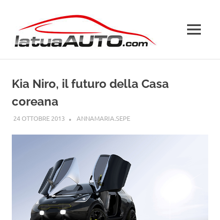
Salta
La
al
contenuto
MENU
Tua
Auto
Kia Niro, il futuro della Casa
coreana
24 OTTOBRE 2013
ANNAMARIA.SEPE
CONCEPT CAR