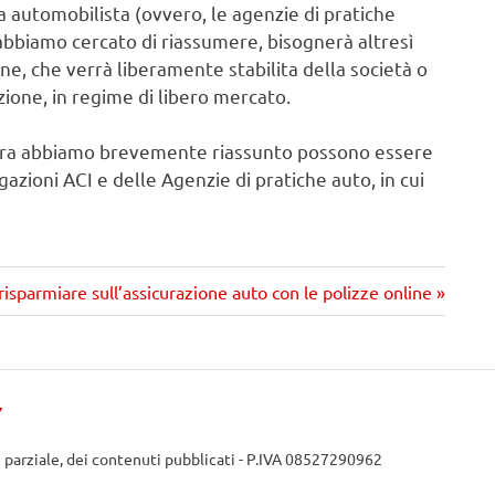
a automobilista (ovvero, le agenzie di pratiche
a abbiamo cercato di riassumere, bisognerà altresì
one, che verrà liberamente stabilita della società o
zione, in regime di libero mercato.
opra abbiamo brevemente riassunto possono essere
zioni ACI e delle Agenzie di pratiche auto, in cui
imo
isparmiare sull’assicurazione auto con le polizze online
o
Y
e parziale, dei contenuti pubblicati - P.IVA 08527290962