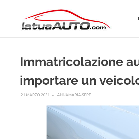
Salta
La
al
contenuto
Tua
Aut
Immatricolazione a
importare un veicol
21 MARZO 2021
ANNAMARIA.SEPE
GUIDE