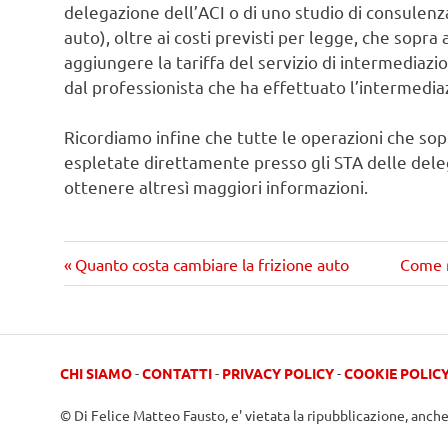
delegazione dell’ACI o di uno studio di consulenz
auto), oltre ai costi previsti per legge, che sopr
aggiungere la tariffa del servizio di intermediazi
dal professionista che ha effettuato l’intermedia
Ricordiamo infine che tutte le operazioni che s
espletate direttamente presso gli STA delle delega
ottenere altresì maggiori informazioni.
Precedente
Pross
Navigazione
Quanto costa cambiare la frizione auto
Come r
articolo:
articol
articoli
CHI SIAMO
-
CONTATTI
-
PRIVACY POLICY
-
COOKIE POLIC
© Di Felice Matteo Fausto, e' vietata la ripubblicazione, anch