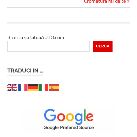
articoli
Prossimo
Cromatura fai da te
articolo
Ricerca su latuaAUTO.com
CERCA
TRADUCI IN …