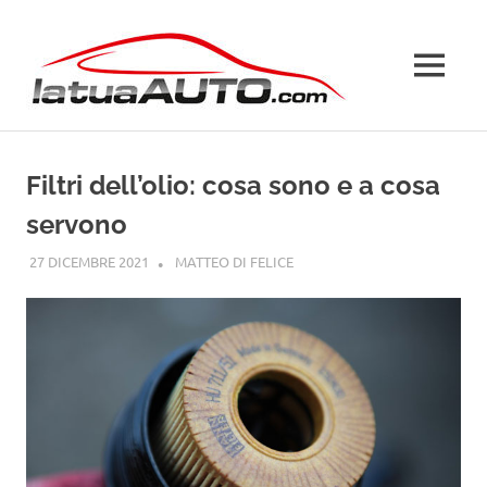
Salta
La
al
contenuto
MENU
Tua
Auto
Filtri dell’olio: cosa sono e a cosa
servono
27 DICEMBRE 2021
MATTEO DI FELICE
GUIDE