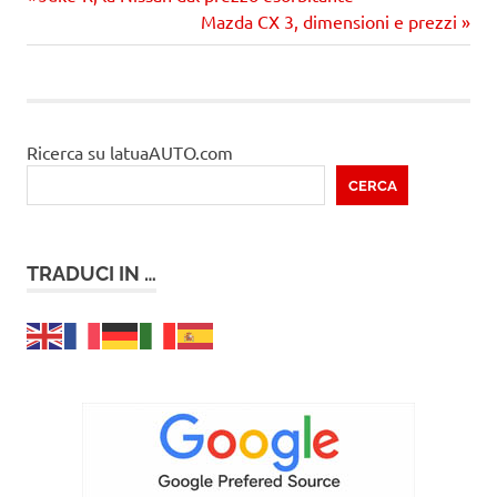
Navigazione
articolo:
Prossimo
Mazda CX 3, dimensioni e prezzi
articoli
articolo
Ricerca su latuaAUTO.com
CERCA
TRADUCI IN …