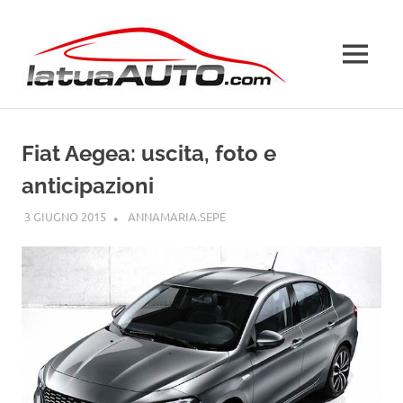
Salta
La
al
contenuto
MENU
Tua
Auto
Fiat Aegea: uscita, foto e
anticipazioni
3 GIUGNO 2015
ANNAMARIA.SEPE
FIAT