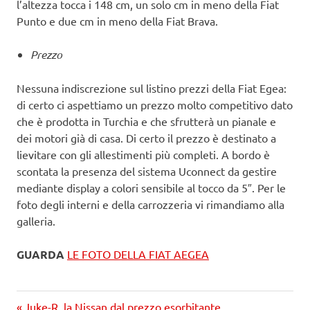
l’altezza tocca i 148 cm, un solo cm in meno della Fiat
Punto e due cm in meno della Fiat Brava.
Prezzo
Nessuna indiscrezione sul listino prezzi della Fiat Egea:
di certo ci aspettiamo un prezzo molto competitivo dato
che è prodotta in Turchia e che sfrutterà un pianale e
dei motori già di casa. Di certo il prezzo è destinato a
lievitare con gli allestimenti più completi. A bordo è
scontata la presenza del sistema Uconnect da gestire
mediante display a colori sensibile al tocco da 5″. Per le
foto degli interni e della carrozzeria vi rimandiamo alla
galleria.
GUARDA
LE FOTO DELLA FIAT AEGEA
Precedente
Juke-R, la Nissan dal prezzo esorbitante