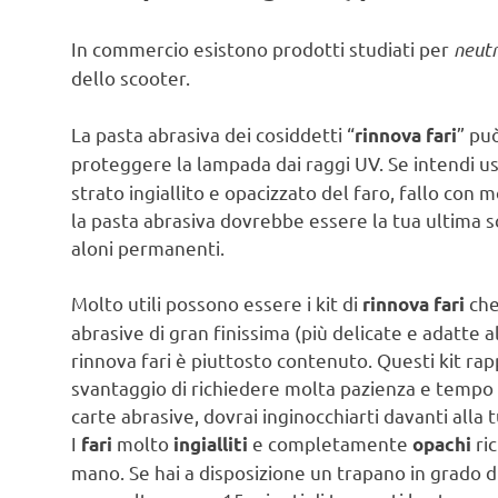
In commercio esistono prodotti studiati per
neutr
dello scooter.
La pasta abrasiva dei cosiddetti “
” pu
rinnova fari
proteggere la lampada dai raggi UV. Se intendi u
strato ingiallito e opacizzato del faro, fallo co
la pasta abrasiva dovrebbe essere la tua ultima sce
aloni permanenti.
Molto utili possono essere i kit di
che
rinnova fari
abrasive di gran finissima (più delicate e adatte all
rinnova fari è piuttosto contenuto. Questi kit ra
svantaggio di richiedere molta pazienza e tempo 
carte abrasive, dovrai inginocchiarti davanti alla
I
molto
e completamente
ri
fari
ingialliti
opachi
mano. Se hai a disposizione un trapano in grado di