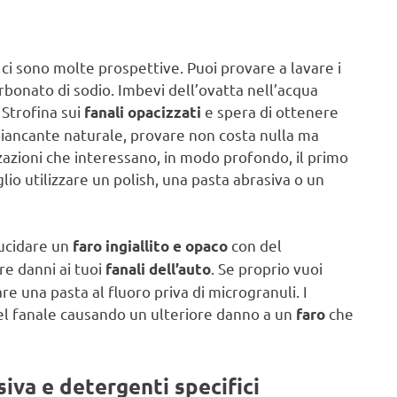
 ci sono molte prospettive. Puoi provare a lavare i
rbonato di sodio. Imbevi dell’ovatta nell’acqua
. Strofina sui
e spera di ottenere
fanali opacizzati
sbiancante naturale, provare non costa nulla ma
zazioni che interessano, in modo profondo, il primo
glio utilizzare un polish, una pasta abrasiva o un
lucidare un
con del
faro ingiallito e opaco
are danni ai tuoi
. Se proprio vuoi
fanali dell’auto
re una pasta al fluoro priva di microgranuli. I
 del fanale causando un ulteriore danno a un
che
faro
asiva e detergenti specifici