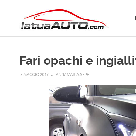
Salta
La
al
contenuto
Tua
Aut
Fari opachi e ingialli
3 MAGGIO 2017
ANNAMARIA.SEPE
GUIDE