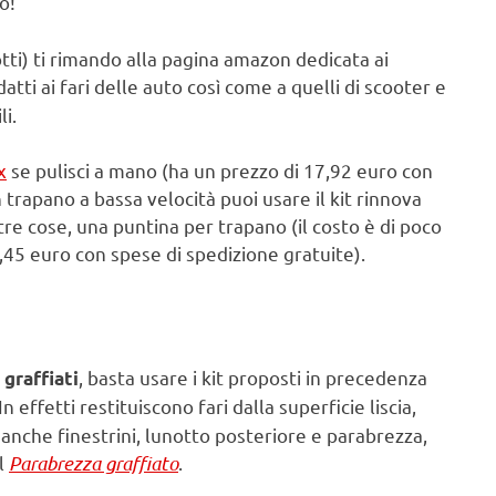
o!
dotti) ti rimando alla pagina amazon dedicata ai
datti ai fari delle auto così come a quelli di scooter e
i.
x
se pulisci a mano (ha un prezzo di 17,92 euro con
 trapano a bassa velocità puoi usare il kit rinnova
altre cose, una puntina per trapano (il costo è di poco
,45 euro con spese di spedizione gratuite).
, basta usare i kit proposti in precedenza
 graffiati
 In effetti restituiscono fari dalla superficie liscia,
 anche finestrini, lunotto posteriore e parabrezza,
il
Parabrezza graffiato
.