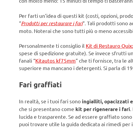
con molto meno: 15 minuti di tempo ti basterann
Per farti un’idea di questi kit (costi, opzioni, pro
“
Prodotti per restaurare i fari
“. Tali prodotti sono a
moto. Noterai che sono tutti più o meno accessibil
Personalmente ti consiglio il
Kit di Restauro Quix
spese di spedizione gratuite). Se invece sfrutti un
fanali “
Kitautos kf75mm
” che ti fornisce, tra le 
superiore ma mancano i detergenti. Si parla di 19
Fari graffiati
In realtà, se i tuoi fari sono
ingialliti, opacizzati e
che si presentano come
.
kit per rigenerare i fari
lucida e trasparente. Se ad essere graffiato sono
puoi trovare utile la guida dedicata ai rimedi per 