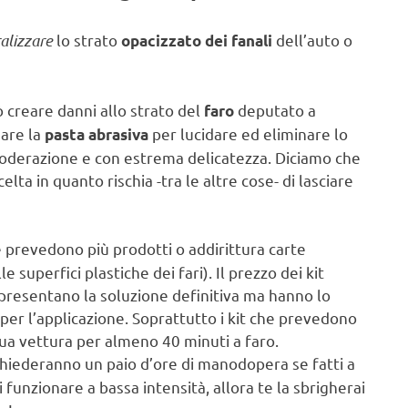
alizzare
lo strato
dell’auto o
opacizzato dei fanali
ò creare danni allo strato del
deputato a
faro
sare la
per lucidare ed eliminare lo
pasta abrasiva
n moderazione e con estrema delicatezza. Diciamo che
lta in quanto rischia -tra le altre cose- di lasciare
 prevedono più prodotti o addirittura carte
e superfici plastiche dei fari). Il prezzo dei kit
ppresentano la soluzione definitiva ma hanno lo
per l’applicazione. Soprattutto i kit che prevedono
 tua vettura per almeno 40 minuti a faro.
chiederanno un paio d’ore di manodopera se fatti a
 funzionare a bassa intensità, allora te la sbrigherai