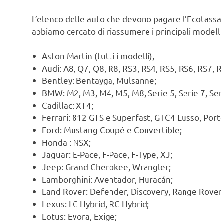
L’elenco delle auto che devono pagare l’Ecotass
abbiamo cercato di riassumere i principali modelli
Aston Martin (tutti i modelli),
Audi: A8, Q7, Q8, R8, RS3, RS4, RS5, RS6, RS7, 
Bentley: Bentayga, Mulsanne;
BMW: M2, M3, M4, M5, M8, Serie 5, Serie 7, Seri
Cadillac: XT4;
Ferrari: 812 GTS e Superfast, GTC4 Lusso, Port
Ford: Mustang Coupé e Convertible;
Honda : NSX;
Jaguar: E-Pace, F-Pace, F-Type, XJ;
Jeep: Grand Cherokee, Wrangler;
Lamborghini: Aventador, Huracán;
Land Rover: Defender, Discovery, Range Rover
Lexus: LC Hybrid, RC Hybrid;
Lotus: Evora, Exige;