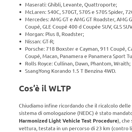
Maserati: Ghibli, Levante, Quattroporte;
McLaren: 540C, 570GT, 570S e 570S Spider, 72
Mercedes: AMG GT e AMG GT Roadster, AMG GT
Coupé, GLE Coupé 400 d Coupée SUV, GLS SUV
Morgan: Plus 8, Roadster;
Nissan: GT-R;
Porsche: 718 Boxster e Cayman, 911 Coupé, C
Coupé, Macan, Panamera e Panamera Sport Tu
Rolls Royce: Cullinan, Dawn, Phantom, Wraith;
SsangYong Korando 1.5 T Benzina 4WD.
Cos’è il WLTP
Chiudiamo infine ricordando che il ricalcolo delle
sistema di omologazione (NEDC) è stato mandato
), che
Harmonized Light Vehicle Test Procedure
vettura, testata in un percorso di 23 km (contro l