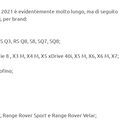
a 2021 è evidentemente molto lungo, ma di seguito
, per brand:
RS Q3, RS Q8, S8, SQ7, SQ8;
e 8 , X3 M, X4 M, X5 xDrive 40i, X5 M, X6, X6 M, X7;
ofino;
, Range Rover Sport e Range Rover Velar;