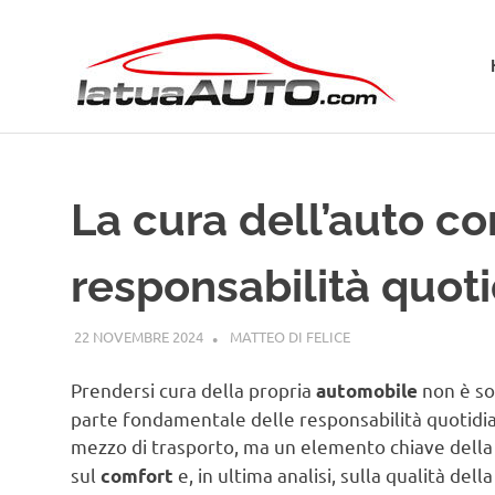
Salta
La
al
contenuto
Tua
Aut
La cura dell’auto c
responsabilità quot
22 NOVEMBRE 2024
MATTEO DI FELICE
GUIDE
Prendersi cura della propria
non è so
automobile
parte fondamentale delle responsabilità quotidia
mezzo di trasporto, ma un elemento chiave della v
sul
e, in ultima analisi, sulla qualità d
comfort