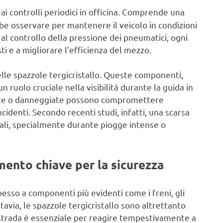
 ai controlli periodici in officina. Comprende una
be osservare per mantenere il veicolo in condizioni
re al controllo della pressione dei pneumatici, ogni
sti e a migliorare l’efficienza del mezzo.
lle spazzole tergicristallo. Queste componenti,
uolo cruciale nella visibilità durante la guida in
mate o danneggiate possono compromettere
ncidenti. Secondo recenti studi, infatti, una scarsa
tradali, specialmente durante piogge intense o
emento chiave per la sicurezza
spesso a componenti più evidenti come i freni, gli
ttavia, le spazzole tergicristallo sono altrettanto
 strada è essenziale per reagire tempestivamente a