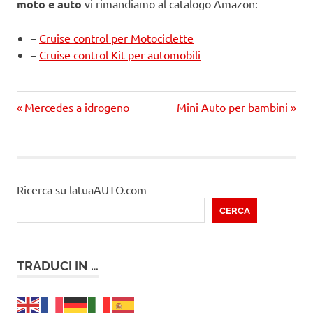
moto e auto
vi rimandiamo al catalogo Amazon:
–
Cruise control per Motociclette
–
Cruise control Kit per automobili
Precedente
Prossimo
Navigazione
Mercedes a idrogeno
Mini Auto per bambini
articolo:
articolo
articoli
Ricerca su latuaAUTO.com
CERCA
TRADUCI IN …