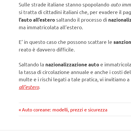
Sulle strade italiane stanno spopolando
auto imma
si tratta di cittadini italiani che, per evadere il
saltando il processo di
l’auto all’estero
nazionali
ma immatricolata all’estero.
E’ in questo caso che possono scattare le
sanzio
reato è davvero difficile.
Saltando la
e immatricola
nazionalizzazione auto
la tassa di circolazione annuale e anche i costi de
multe e i rischi legati a tale pratica, vi invitiamo 
all’estero
.
Precedente
Navigazione
Auto coreane: modelli, prezzi e sicurezza
articolo:
articoli