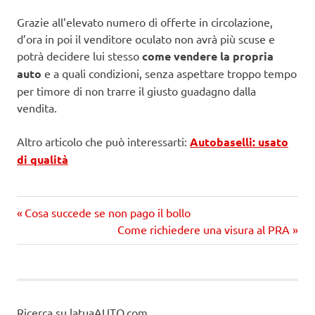
Grazie all’elevato numero di offerte in circolazione,
d’ora in poi il venditore oculato non avrà più scuse e
potrà decidere lui stesso
come vendere la propria
auto
e a quali condizioni, senza aspettare troppo tempo
per timore di non trarre il giusto guadagno dalla
vendita.
Altro articolo che può interessarti:
Autobaselli: usato
di qualità
Precedente
Navigazione
Cosa succede se non pago il bollo
articolo:
Prossimo
Come richiedere una visura al PRA
articoli
articolo
Ricerca su latuaAUTO.com