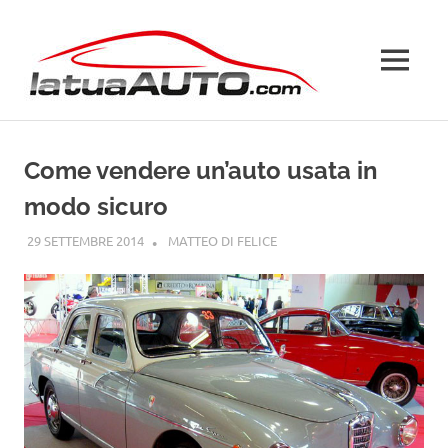
Salta
La
al
contenuto
MENU
Tua
Auto
Come vendere un’auto usata in
modo sicuro
29 SETTEMBRE 2014
MATTEO DI FELICE
GUIDE