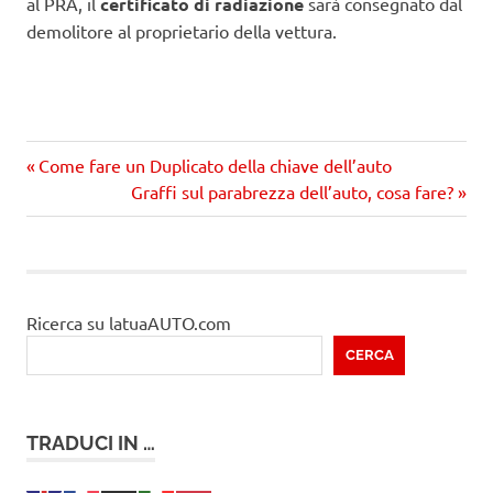
al PRA, il
certificato di radiazione
sarà consegnato dal
demolitore al proprietario della vettura.
Precedente
Navigazione
Come fare un Duplicato della chiave dell’auto
articolo:
Prossimo
Graffi sul parabrezza dell’auto, cosa fare?
articoli
articolo
Ricerca su latuaAUTO.com
CERCA
TRADUCI IN …