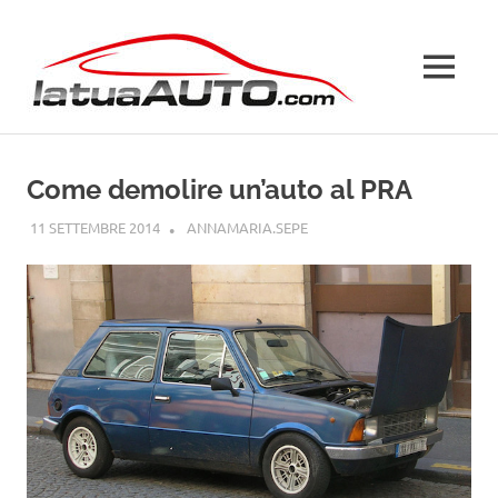
Salta
La
al
contenuto
MENU
Tua
Auto
Come demolire un’auto al PRA
11 SETTEMBRE 2014
ANNAMARIA.SEPE
GUIDE