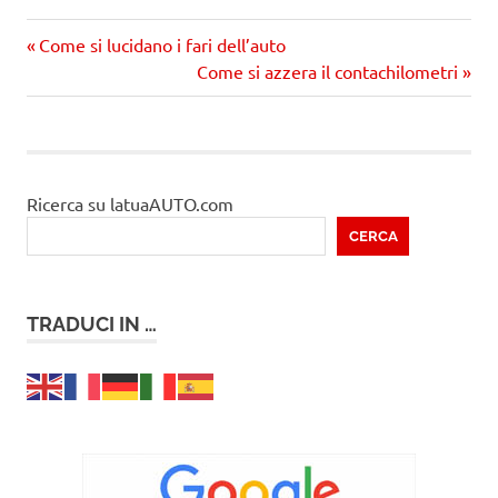
Precedente
Navigazione
Come si lucidano i fari dell’auto
articolo:
Prossimo
Come si azzera il contachilometri
articoli
articolo
Ricerca su latuaAUTO.com
CERCA
TRADUCI IN …