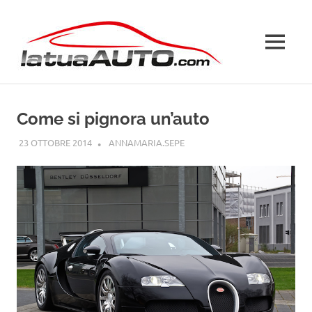
Salta
La
al
contenuto
MENU
Tua
Auto
Come si pignora un’auto
23 OTTOBRE 2014
ANNAMARIA.SEPE
GUIDE