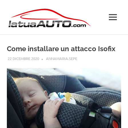
Salta
La
al
contenuto
MENU
Tua
Auto
Come installare un attacco Isofix
22 DICEMBRE 2020
ANNAMARIA.SEPE
GUIDE