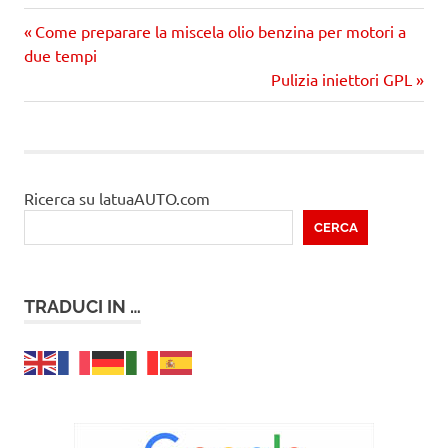
Precedente
Navigazione
Come preparare la miscela olio benzina per motori a
articolo:
due tempi
articoli
Prossimo
Pulizia iniettori GPL
articolo
Ricerca su latuaAUTO.com
CERCA
TRADUCI IN …