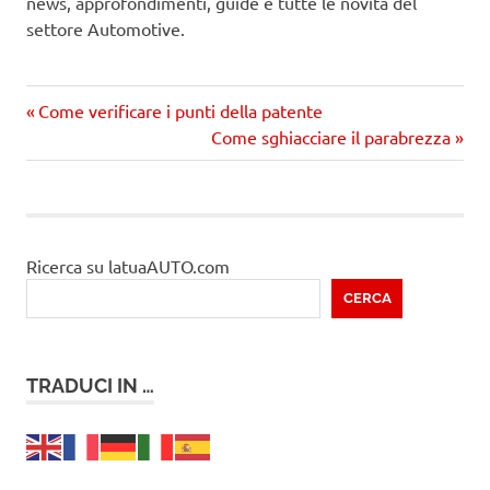
news, approfondimenti, guide e tutte le novità del
settore Automotive.
Precedente
Navigazione
Come verificare i punti della patente
articolo:
Prossimo
Come sghiacciare il parabrezza
articoli
articolo
Ricerca su latuaAUTO.com
CERCA
TRADUCI IN …