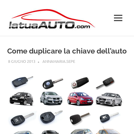
Salta
La
al
contenuto
MENU
Tua
Auto
Come duplicare la chiave dell’auto
8 GIUGNO 2013
ANNAMARIA.SEPE
GUIDE