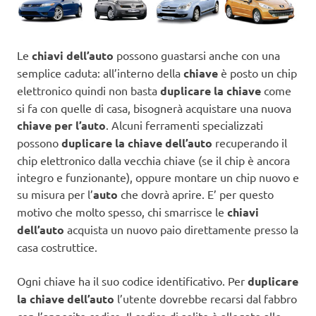
Le
chiavi dell’auto
possono guastarsi anche con una
semplice caduta: all’interno della
chiave
è posto un chip
elettronico quindi non basta
duplicare la chiave
come
si fa con quelle di casa, bisognerà acquistare una nuova
chiave per l’auto
. Alcuni ferramenti specializzati
possono
duplicare la chiave dell’auto
recuperando il
chip elettronico dalla vecchia chiave (se il chip è ancora
integro e funzionante), oppure montare un chip nuovo e
su misura per l’
auto
che dovrà aprire. E’ per questo
motivo che molto spesso, chi smarrisce le
chiavi
dell’auto
acquista un nuovo paio direttamente presso la
casa costruttice.
Ogni chiave ha il suo codice identificativo. Per
duplicare
la chiave dell’auto
l’utente dovrebbe recarsi dal fabbro
con l’apposito codice. Il codice di solito è allegato alle