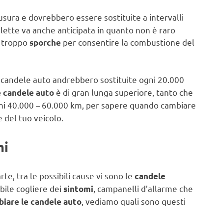
sura e dovrebbero essere sostituite a intervalli
delette va anche anticipata in quanto non è raro
i troppo
per consentire la combustione del
sporche
le candele auto andrebbero sostituite ogni 20.000
è di gran lunga superiore, tanto che
e candele auto
ni 40.000 – 60.000 km, per sapere quando cambiare
 del tuo veicolo.
mi
e, tra le possibili cause vi sono le
candele
ibile cogliere dei
, campanelli d’allarme che
sintomi
, vediamo quali sono questi
iare le candele auto