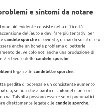
problemi e sintomi da notare
ntomo più evidente consiste nella difficoltà
accensione dell’auto e devi fare più tentativi per
 le
o rovinate, ormai da sostituire o
candele sporche
e essere anche un banale problema di batteria
vviamento del veicolo noti anche una produzione di
verà a favore delle
.
candele sporche
legati alle
.
oblemi
candelette sporche
netta perdita di potenza e un consistente aumento
atoio, se noti che a parità di chilometri percorsi
non va. Talvolta possono essere solo i pneumatici
re direttamente legata alle
.
candele sporche