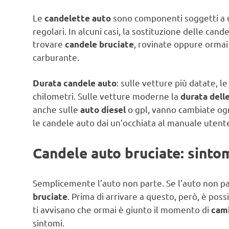
Le
sono componenti soggetti a u
candelette auto
regolari. In alcuni casi, la sostituzione delle can
trovare
, rovinate oppure orma
candele bruciate
carburante.
: sulle vetture più datate, 
Durata candele auto
chilometri. Sulle vetture moderne la
durata dell
anche sulle
o gpl, vanno cambiate og
auto diesel
le candele auto dai un’occhiata al manuale utente
Candele auto bruciate: sinto
Semplicemente l’auto non parte. Se l’auto non part
. Prima di arrivare a questo, però, è poss
bruciate
ti avvisano che ormai è giunto il momento di
camb
sintomi.