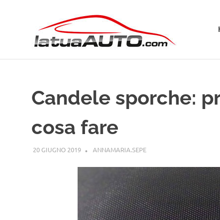
Salta
La
al
contenuto
Tua
Aut
Candele sporche: pr
cosa fare
20 GIUGNO 2019
ANNAMARIA.SEPE
GUIDE