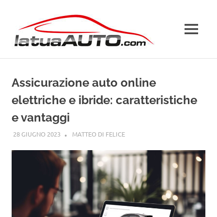
Salta
La
al
contenuto
MENU
Tua
Auto
Assicurazione auto online
elettriche e ibride: caratteristiche
e vantaggi
28 GIUGNO 2023
MATTEO DI FELICE
GUIDE