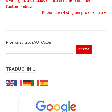
Precedente
Navigazione
Emergenza stradale: elenco di numeri utili per
articolo:
l’automobilista
articoli
Prossimo
Pneumatici 4 stagioni pro e contro
articolo
Ricerca su latuaAUTO.com
CERCA
TRADUCI IN …