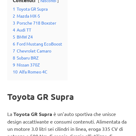
Contenuti
nascondi
1
Toyota GR Supra
2
Mazda MX-5
3
Porsche 718 Boxster
4
Audi TT
5
BMW Z4
6
Ford Mustang EcoBoost
7
Chevrolet Camaro
8
Subaru BRZ
9
Nissan 370Z
10
Alfa Romeo 4C
Toyota GR Supra
La
Toyota GR Supra
è un’auto sportiva che unisce
design accattivante e consumi contenuti. Alimentata da
un motore 3.0 litri sei cilindri in linea, eroga 335 CV di