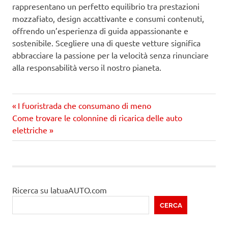
rappresentano un perfetto equilibrio tra prestazioni
mozzafiato, design accattivante e consumi contenuti,
offrendo un’esperienza di guida appassionante e
sostenibile. Scegliere una di queste vetture significa
abbracciare la passione per la velocità senza rinunciare
alla responsabilità verso il nostro pianeta.
Precedente
Navigazione
I fuoristrada che consumano di meno
Prossimo
articolo:
Come trovare le colonnine di ricarica delle auto
articoli
articolo
elettriche
Ricerca su latuaAUTO.com
CERCA