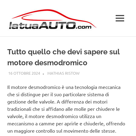
Salta
La
al
contenuto
MENU
Tua
Auto
Tutto quello che devi sapere sul
motore desmodromico
16 OTTOBRE 2024
MATHIAS RISTOW
GUIDE
Il motore desmodromico è una tecnologia meccanica
che si distingue per il suo particolare sistema di
gestione delle valvole. A differenza dei motori
tradizionali che si affidano alle molle per chiudere le
valvole, il motore desmodromico utilizza un
meccanismo a camme per aprirle e chiuderle, offrendo
un maggiore controllo sul movimento delle stesse.