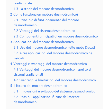
tradizionale
1.3
La storia del motore desmodromico
2
Come funziona un motore desmodromico?
2.1
Principio di funzionamento del motore
desmodromico
2.2
Vantaggi del sistema desmodromico
2.3
Componenti principali di un motore desmodromico
3
Applicazioni del motore desmodromico
3.1
Uso del motore desmodromico nelle moto Ducati
3.2
Altre applicazioni del motore desmodromico nei
veicoli
4
Vantaggi e svantaggi del motore desmodromico
4.1
Vantaggi del motore desmodromico rispetto ai
sistemi tradizionali
4.2
Svantaggi e limitazioni del motore desmodromico
5
Il futuro del motore desmodromico
5.1
Innovazioni e sviluppo del sistema desmodromico
5.2
Possibili applicazioni future del motore
desmodromico