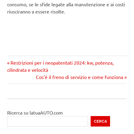
consumo, se le sfide legate alla manutenzione e ai costi
riusciranno a essere risolte.
Precedente
Navigazione
Restrizioni per i neopatentati 2024: kw, potenza,
articolo:
cilindrata e velocità
articoli
Prossimo
Cos’è il freno di servizio e come funziona
articolo
Ricerca su latuaAUTO.com
CERCA