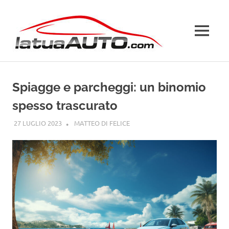
Salta
La
al
contenuto
MENU
Tua
Auto
Spiagge e parcheggi: un binomio
spesso trascurato
27 LUGLIO 2023
MATTEO DI FELICE
GUIDE