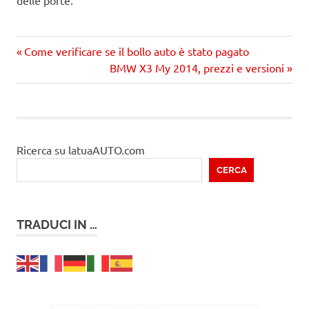
Precedente
Navigazione
Come verificare se il bollo auto è stato pagato
articolo:
Prossimo
BMW X3 My 2014, prezzi e versioni
articoli
articolo
Ricerca su latuaAUTO.com
CERCA
TRADUCI IN …