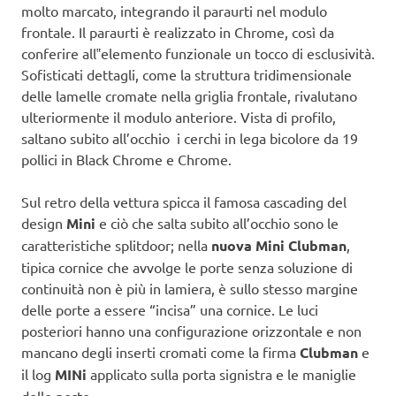
molto marcato, integrando il paraurti nel modulo
frontale. Il paraurti è realizzato in Chrome, così da
conferire all‟elemento funzionale un tocco di esclusività.
Sofisticati dettagli, come la struttura tridimensionale
delle lamelle cromate nella griglia frontale, rivalutano
ulteriormente il modulo anteriore. Vista di profilo,
saltano subito all’occhio i cerchi in lega bicolore da 19
pollici in Black Chrome e Chrome.
Sul retro della vettura spicca il famosa cascading del
design
Mini
e ciò che salta subito all’occhio sono le
caratteristiche splitdoor; nella
nuova Mini Clubman
,
tipica cornice che avvolge le porte senza soluzione di
continuità non è più in lamiera, è sullo stesso margine
delle porte a essere “incisa” una cornice. Le luci
posteriori hanno una configurazione orizzontale e non
mancano degli inserti cromati come la firma
Clubman
e
il log
MINi
applicato sulla porta signistra e le maniglie
delle porte.