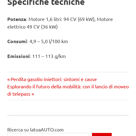
Specifiche tecniche
Potenza
: Motore 1,6 litri: 94 CV (69 kW), Motore
elettrico 49 CV (36 kW)
Consumi
: 4,9 – 5,0 l/100 km
Emissioni
: 111 – 113 g/km
Precedente
Navigazione
Perdita gasolio iniettori: sintomi e cause
Prossimo
articolo:
Esplorando il futuro della mobilità: con il lancio di moveo
articoli
articolo
di telepass
Ricerca su latuaAUTO.com