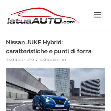
Salta
La
al
contenuto
MENU
Tua
Auto
Nissan JUKE Hybrid:
caratteristiche e punti di forza
6 SETTEMBRE 2023
MATTEO DI FELICE
NISSAN