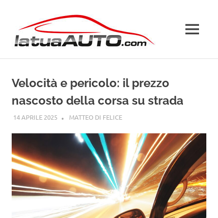
Salta
La
al
contenuto
MENU
Tua
Auto
Velocità e pericolo: il prezzo
nascosto della corsa su strada
14 APRILE 2025
MATTEO DI FELICE
GUIDE