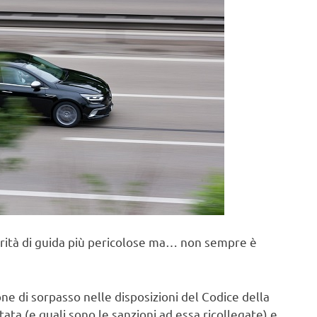
larità di guida più pericolose ma… non sempre è
e di sorpasso nelle disposizioni del Codice della
ta (e quali sono le sanzioni ad essa ricollegate) e