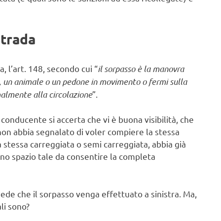
Strada
, l’art. 148, secondo cui “
il sorpasso è la manovra
o, un animale o un pedone in movimento o fermi sulla
malmente alla circolazione
”.
onducente si accerta che vi è buona visibilità, che
non abbia segnalato di voler compiere la stessa
stessa carreggiata o semi carreggiata, abbia già
r uno spazio tale da consentire la completa
vede che il sorpasso venga effettuato a sinistra. Ma,
li sono?