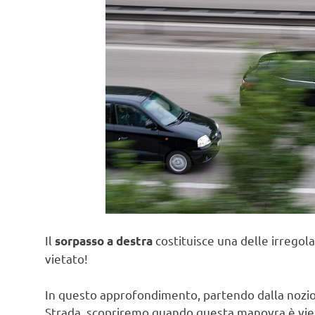
Il
costituisce una delle irrego
sorpasso a destra
vietato!
In questo approfondimento, partendo dalla nozion
Strada, scopriremo quando questa manovra è vieta