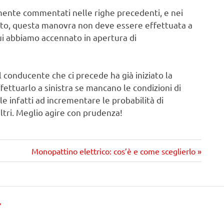
tamente commentati nelle righe precedenti, e nei
ntito, questa manovra non deve essere effettuata a
 cui abbiamo accennato in apertura di
 conducente che ci precede ha già iniziato la
fettuarlo a sinistra se mancano le condizioni di
le infatti ad incrementare le probabilità di
altri. Meglio agire con prudenza!
Prossimo
Monopattino elettrico: cos’è e come sceglierlo
articolo
Y