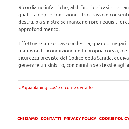
Ricordiamo infatti che, al di fuori dei casi stret
quali – a debite condizioni – il sorpasso è conse
destra, o a sinistra se mancano i pre-requisiti di
approfondimento.
Effettuare un sorpasso a destra, quando magari il
manovra di riconduzione nella propria corsia, o ef
sicurezza previste dal Codice della Strada, equiva
generare un sinistro, con danni a se stessi e agli 
Precedente
Navigazione
Aquaplaning: cos’è e come evitarlo
articolo:
articoli
CHI SIAMO
-
CONTATTI
-
PRIVACY POLICY
-
COOKIE POLIC