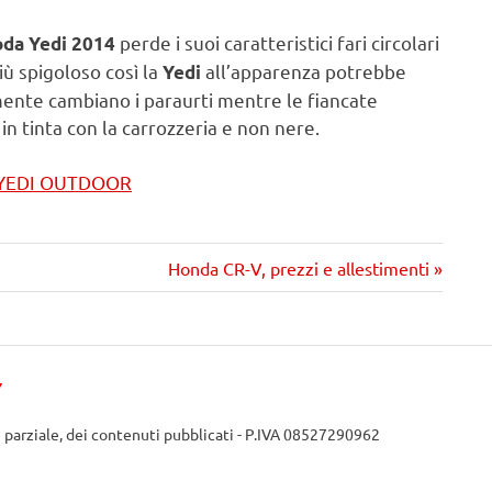
perde i suoi caratteristici fari circolari
oda Yedi 2014
più spigoloso così la
all’apparenza potrebbe
Yedi
ente cambiano i paraurti mentre le fiancate
n tinta con la carrozzeria e non nere.
 YEDI OUTDOOR
Prossimo
Honda CR-V, prezzi e allestimenti
articolo
Y
e parziale, dei contenuti pubblicati - P.IVA 08527290962