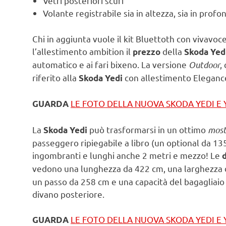
Vetri posteriori scuri
Volante registrabile sia in altezza, sia in profo
Chi in aggiunta vuole il kit Bluettoth con vivavo
l’allestimento ambition il
della
prezzo
Skoda Yed
automatico e ai fari bixeno. La versione
Outdoor
,
riferito alla
con allestimento Eleganc
Skoda Yedi
LE FOTO DELLA NUOVA SKODA YEDI E
GUARDA
La
può trasformarsi in un ottimo
most
Skoda Yedi
passeggero ripiegabile a libro (un optional da 13
ingombranti e lunghi anche 2 metri e mezzo! Le
vedono una lunghezza da 422 cm, una larghezza 
un passo da 258 cm e una capacità del bagagliaio di
divano posteriore.
LE FOTO DELLA NUOVA SKODA YEDI E
GUARDA