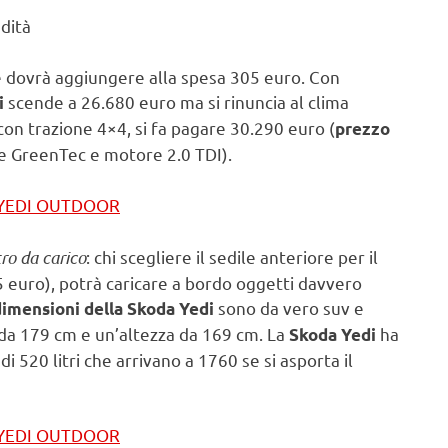
ndità
ce dovrà aggiungere alla spesa 305 euro. Con
scende a 26.680 euro ma si rinuncia al clima
i
 con trazione 4×4, si fa pagare 30.290 euro (
prezzo
e GreenTec e motore 2.0 TDI).
 YEDI OUTDOOR
ro da carico
: chi scegliere il sedile anteriore per il
5 euro), potrà caricare a bordo oggetti davvero
sono da vero suv e
dimensioni della Skoda Yedi
da 179 cm e un’altezza da 169 cm. La
ha
Skoda Yedi
 520 litri che arrivano a 1760 se si asporta il
 YEDI OUTDOOR