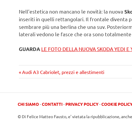
Nell’estetica non mancano le novità: la nuova
Sk
inseriti in quelli rettangolari. Il frontale diventa 
sembrare più una berlina che una suv. Posteriorm
laterali vedono le fasce che ora sono totalmente i
LE FOTO DELLA NUOVA SKODA YEDI E
GUARDA
Precedente
Navigazione
Audi A3 Cabriolet, prezzi e allestimenti
articolo:
articoli
CHI SIAMO
-
CONTATTI
-
PRIVACY POLICY
-
COOKIE POLIC
© Di Felice Matteo Fausto, e' vietata la ripubblicazione, anch