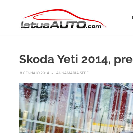
Salta
La
al
contenuto
Tua
Aut
Skoda Yeti 2014, pre
8 GENNAIO 2014
ANNAMARIA.SEPE
SKODA