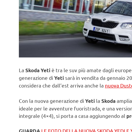
La
è tra le suv più amate dagli europe
Skoda Yeti
generazione di
sarà in vendita da gennaio 2
Yeti
considera che dall’est arriva anche la
nuova Dust
Con la nuova generazione di
la
ampli
Yeti
Skoda
ideale per le avventure fuoristrada, e una versio
integrale (4×4), si porta a casa aggiungendo al
p
LE FOTO DELLA NUOVA SKODA YEDI E
GUARDA