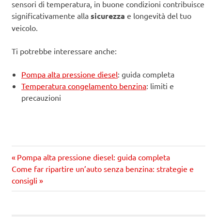
sensori di temperatura, in buone condizioni contribuisce
significativamente alla
sicurezza
e longevità del tuo
veicolo.
Ti potrebbe interessare anche:
Pompa alta pressione diesel
: guida completa
Temperatura congelamento benzina
: limiti e
precauzioni
Precedente
Navigazione
Pompa alta pressione diesel: guida completa
Prossimo
articolo:
Come far ripartire un’auto senza benzina: strategie e
articoli
articolo
consigli