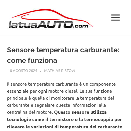
Salta
La
al
contenuto
MENU
Tua
Auto
Sensore temperatura carburante:
come funziona
10 AGOSTO 2024
MATHIAS RISTOW
GUIDE
Il sensore temperatura carburante è un componente
essenziale per ogni motore diesel. La sua funzione
principale è quella di monitorare la temperatura del
carburante e segnalare queste informazioni alla
centralina del motore.
Questo sensore utilizza
tecnologie come il termistore o la termocoppia per
rilevare le variazioni di temperatura del carburante
.