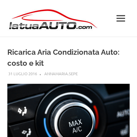
Salta
La
al
contenuto
MENU
Tua
Auto
Ricarica Aria Condizionata Auto:
costo e kit
31 LUGLIO 2016
ANNAMARIA.SEPE
GUIDE