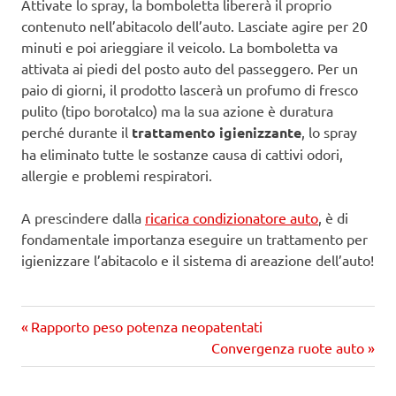
Attivate lo spray, la bomboletta libererà il proprio
contenuto nell’abitacolo dell’auto. Lasciate agire per 20
minuti e poi arieggiare il veicolo. La bomboletta va
attivata ai piedi del posto auto del passeggero. Per un
paio di giorni, il prodotto lascerà un profumo di fresco
pulito (tipo borotalco) ma la sua azione è duratura
perché durante il
trattamento igienizzante
, lo spray
ha eliminato tutte le sostanze causa di cattivi odori,
allergie e problemi respiratori.
A prescindere dalla
ricarica condizionatore auto
, è di
fondamentale importanza eseguire un trattamento per
igienizzare l’abitacolo e il sistema di areazione dell’auto!
Precedente
Navigazione
Rapporto peso potenza neopatentati
articolo:
Prossimo
Convergenza ruote auto
articoli
articolo