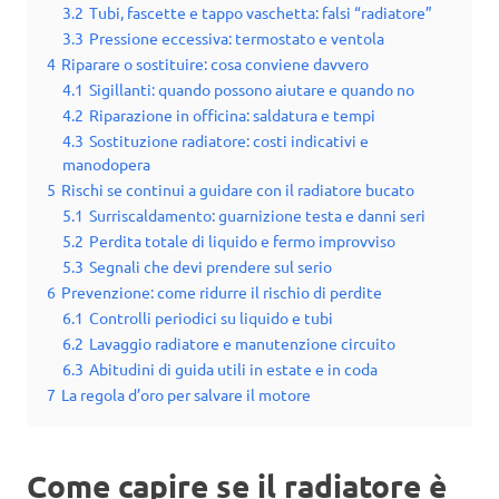
3.2
Tubi, fascette e tappo vaschetta: falsi “radiatore”
3.3
Pressione eccessiva: termostato e ventola
4
Riparare o sostituire: cosa conviene davvero
4.1
Sigillanti: quando possono aiutare e quando no
4.2
Riparazione in officina: saldatura e tempi
4.3
Sostituzione radiatore: costi indicativi e
manodopera
5
Rischi se continui a guidare con il radiatore bucato
5.1
Surriscaldamento: guarnizione testa e danni seri
5.2
Perdita totale di liquido e fermo improvviso
5.3
Segnali che devi prendere sul serio
6
Prevenzione: come ridurre il rischio di perdite
6.1
Controlli periodici su liquido e tubi
6.2
Lavaggio radiatore e manutenzione circuito
6.3
Abitudini di guida utili in estate e in coda
7
La regola d’oro per salvare il motore
Come capire se il radiatore è