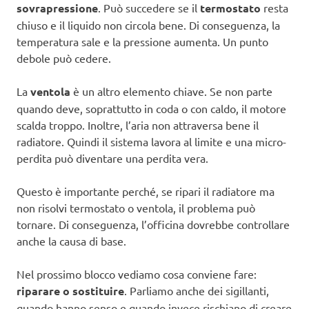
sovrapressione
. Può succedere se il
termostato
resta
chiuso e il liquido non circola bene. Di conseguenza, la
temperatura sale e la pressione aumenta. Un punto
debole può cedere.
La
ventola
è un altro elemento chiave. Se non parte
quando deve, soprattutto in coda o con caldo, il motore
scalda troppo. Inoltre, l’aria non attraversa bene il
radiatore. Quindi il sistema lavora al limite e una micro-
perdita può diventare una perdita vera.
Questo è importante perché, se ripari il radiatore ma
non risolvi termostato o ventola, il problema può
tornare. Di conseguenza, l’officina dovrebbe controllare
anche la causa di base.
Nel prossimo blocco vediamo cosa conviene fare:
riparare o sostituire
. Parliamo anche dei sigillanti,
quando hanno senso e quando invece rischiano di creare