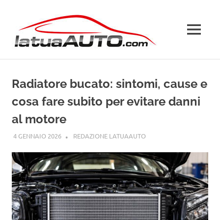
Salta
La
al
contenuto
MENU
Tua
Auto
Radiatore bucato: sintomi, cause e
cosa fare subito per evitare danni
al motore
4 GENNAIO 2026
REDAZIONE LATUAAUTO
GUIDE