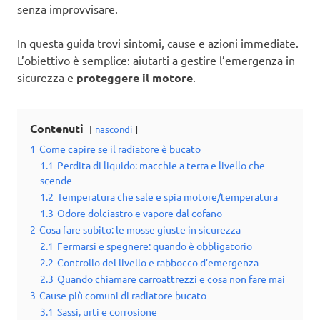
senza improvvisare.
In questa guida trovi sintomi, cause e azioni immediate.
L’obiettivo è semplice: aiutarti a gestire l’emergenza in
sicurezza e
proteggere il motore
.
Contenuti
nascondi
1
Come capire se il radiatore è bucato
1.1
Perdita di liquido: macchie a terra e livello che
scende
1.2
Temperatura che sale e spia motore/temperatura
1.3
Odore dolciastro e vapore dal cofano
2
Cosa fare subito: le mosse giuste in sicurezza
2.1
Fermarsi e spegnere: quando è obbligatorio
2.2
Controllo del livello e rabbocco d’emergenza
2.3
Quando chiamare carroattrezzi e cosa non fare mai
3
Cause più comuni di radiatore bucato
3.1
Sassi, urti e corrosione