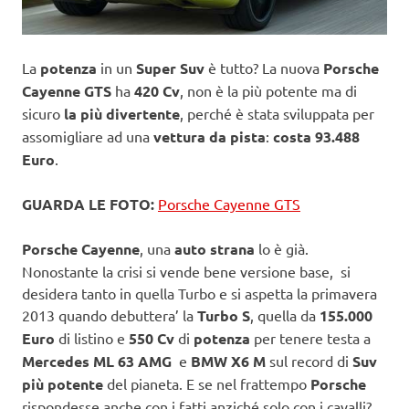
La
potenza
in un
Super Suv
è tutto? La nuova
Porsche
Cayenne GTS
ha
420 Cv
, non è la più potente ma di
sicuro
la più divertente
, perché è stata sviluppata per
assomigliare ad una
vettura da pista
:
costa 93.488
Euro
.
GUARDA LE FOTO:
Porsche Cayenne GTS
Porsche Cayenne
, una
auto strana
lo è già.
Nonostante la crisi si vende bene versione base, si
desidera tanto in quella Turbo e si aspetta la primavera
2013 quando debuttera’ la
Turbo S
, quella da
155.000
Euro
di listino e
550 Cv
di
potenza
per tenere testa a
Mercedes ML 63 AMG
e
BMW X6 M
sul record di
Suv
più potente
del pianeta. E se nel frattempo
Porsche
rispondesse anche con i fatti anziché solo con i cavalli?