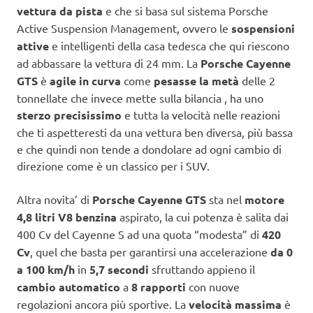
vettura da pista
e che si basa sul sistema Porsche
Active Suspension Management, ovvero le
sospensioni
attive
e intelligenti della casa tedesca che qui riescono
ad abbassare la vettura di 24 mm. La
Porsche Cayenne
GTS
è
agile in curva
come
pesasse la metà
delle 2
tonnellate che invece mette sulla bilancia , ha uno
sterzo precisissimo
e tutta la velocità nelle reazioni
che ti aspetteresti da una vettura ben diversa, più bassa
e che quindi non tende a dondolare ad ogni cambio di
direzione come è un classico per i SUV.
Altra novita’ di
Porsche Cayenne GTS
sta nel
motore
4,8 litri V8 benzina
aspirato, la cui potenza è salita dai
400 Cv del Cayenne S ad una quota “modesta” di
420
Cv
, quel che basta per garantirsi una accelerazione
da 0
a 100 km/h
in
5,7 secondi
sfruttando appieno il
cambio automatico
a
8 rapporti
con nuove
regolazioni ancora più sportive. La
velocità massima
è