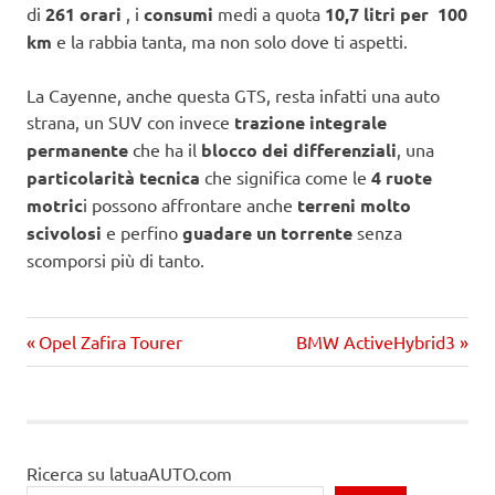
di
261 orari
, i
consumi
medi a quota
10,7 litri per 100
km
e la rabbia tanta, ma non solo dove ti aspetti.
La Cayenne, anche questa GTS, resta infatti una auto
strana, un SUV con invece
trazione integrale
permanente
che ha il
blocco dei differenziali
, una
particolarità tecnica
che significa come le
4 ruote
motric
i possono affrontare anche
terreni molto
scivolosi
e perfino
guadare un torrente
senza
scomporsi più di tanto.
Precedente
Prossimo
Navigazione
Opel Zafira Tourer
BMW ActiveHybrid3
articolo:
articolo
articoli
Ricerca su latuaAUTO.com