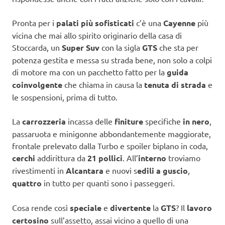
Pronta per i
palati più sofisticati
c’è una
Cayenne
più
vicina che mai allo spirito originario della casa di
Stoccarda, un
Super Suv
con la sigla
GTS
che sta per
potenza gestita e messa su strada bene, non solo a colpi
di motore ma con un pacchetto fatto per la
guida
coinvolgente
che chiama in causa la
tenuta di strada
e
le sospensioni, prima di tutto.
La
carrozzeria
incassa delle
finiture
specifiche
in nero
,
passaruota e minigonne abbondantemente maggiorate,
frontale prelevato dalla Turbo e spoiler biplano in coda,
cerchi
addirittura da
21 pollici
. All’
interno
troviamo
rivestimenti in
Alcantara
e nuovi s
edili a guscio
,
quattro
in tutto per quanti sono i passeggeri.
Cosa rende così
speciale
e
divertente
la
GTS
? Il
lavoro
certosino
sull’assetto, assai vicino a quello di una