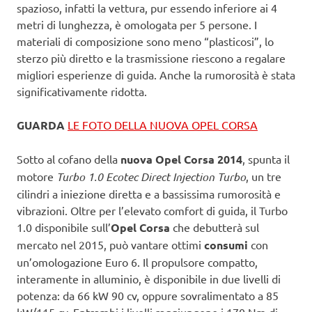
spazioso, infatti la vettura, pur essendo inferiore ai 4
metri di lunghezza, è omologata per 5 persone. I
materiali di composizione sono meno “plasticosi”, lo
sterzo più diretto e la trasmissione riescono a regalare
migliori esperienze di guida. Anche la rumorosità è stata
significativamente ridotta.
GUARDA
LE FOTO DELLA NUOVA OPEL CORSA
Sotto al cofano della
nuova Opel Corsa 2014
, spunta il
motore
Turbo 1.0 Ecotec Direct Injection Turbo
, un tre
cilindri a iniezione diretta e a bassissima rumorosità e
vibrazioni. Oltre per l’elevato comfort di guida, il Turbo
1.0 disponibile sull’
Opel Corsa
che debutterà sul
mercato nel 2015, può vantare ottimi
consumi
con
un’omologazione Euro 6. Il propulsore compatto,
interamente in alluminio, è disponibile in due livelli di
potenza: da 66 kW 90 cv, oppure sovralimentato a 85
kW/115 cv. Entrambi i livelli raggiungono i 170 Nm di