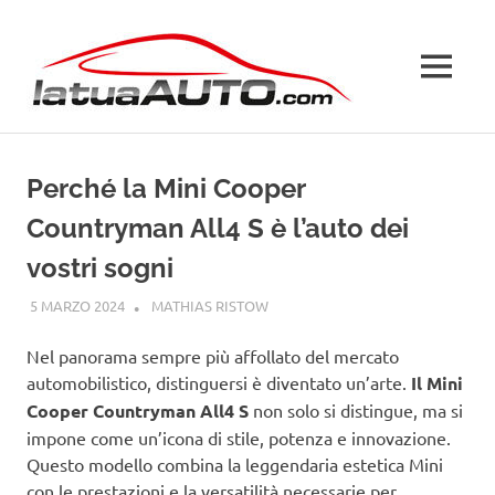
Salta
La
al
contenuto
MENU
Tua
Auto
Perché la Mini Cooper
Countryman All4 S è l’auto dei
vostri sogni
5 MARZO 2024
MATHIAS RISTOW
MINI
Nel panorama sempre più affollato del mercato
automobilistico, distinguersi è diventato un’arte.
Il Mini
Cooper Countryman All4 S
non solo si distingue, ma si
impone come un’icona di stile, potenza e innovazione.
Questo modello combina la leggendaria estetica Mini
con le prestazioni e la versatilità necessarie per