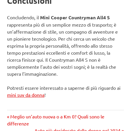
Conclusioni
Concludendo, il
Mini Cooper Countryman All4 S
rappresenta più di un semplice mezzo di trasporto; è
un’affermazione di stile, un compagno di avventure e
un pioniere tecnologico. Per chi cerca un veicolo che
esprima la propria personalità, offrendo allo stesso
tempo prestazioni eccellenti e comfort di lusso, la
ricerca finisce qui. Il Countryman All4 S non è
semplicemente l’auto dei vostri sogni; è la realtà che
supera l’immaginazione.
Potresti essere interessato a saperne di più riguardo ai
mini suv da donna
!
Precedente
Navigazione
Meglio un’auto nuova o a Km 0? Quali sono le
articolo:
differenze
articoli
Prossimo
Auto più desiderate dalle donne nel 2024