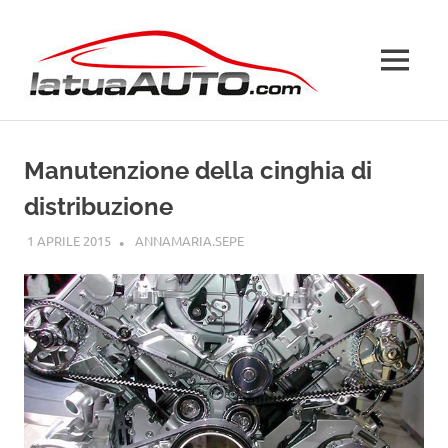
Salta
La
al
contenuto
MENU
Tua
Auto
Manutenzione della cinghia di
distribuzione
1 APRILE 2015
ANNAMARIA.SEPE
GUIDE