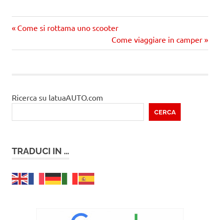
Precedente
Navigazione
Come si rottama uno scooter
articolo:
Prossimo
Come viaggiare in camper
articoli
articolo
Ricerca su latuaAUTO.com
CERCA
TRADUCI IN …